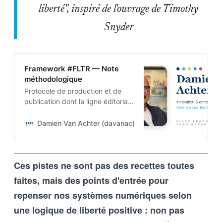
liberté", inspiré de l'ouvrage de Timothy
Snyder
Framework #FLTR — Note
méthodologique
Protocole de production et de
publication dont la ligne éditoriale
est codée dans l’ADN-même du
projet. Cette architecture auto-
Damien Van Achter (davanac)
Damien Van Achter
apprenante transforme une
intention humaine en contraintes
techniques, imposées tant aux
Ces pistes ne sont pas des recettes toutes
outils d’intelligence artificielle
qu’aux humains qui les entrainent,
faites, mais des points d'entrée pour
et vice-versa
repenser nos systèmes numériques selon
une logique de liberté positive : non pas