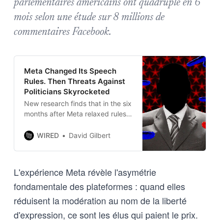
parlementaires américains ont quadruplé en 6
mois selon une étude sur 8 millions de
commentaires Facebook.
Meta Changed Its Speech
Rules. Then Threats Against
Politicians Skyrocketed
New research finds that in the six
months after Meta relaxed rules
in the name of free speech,
violent threats against lawmakers
WIRED
David Gilbert
—including President Donald
Trump—surged on Facebook.
L'expérience Meta révèle l'asymétrie
fondamentale des plateformes : quand elles
réduisent la modération au nom de la liberté
d'expression, ce sont les élus qui paient le prix.