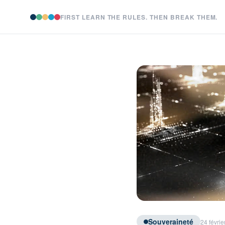
FIRST LEARN THE RULES. THEN BREAK THEM.
Souveraineté
24 févrie