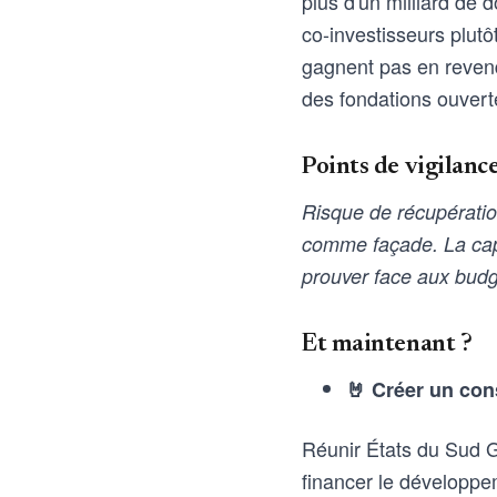
plus d'un milliard de d
co-investisseurs plutô
gagnent pas en revend
des fondations ouvert
Points de vigilanc
Risque de récupération
comme façade. La capa
prouver face aux bu
Et maintenant ?
🤘 Créer un con
Réunir États du Sud G
financer le développe