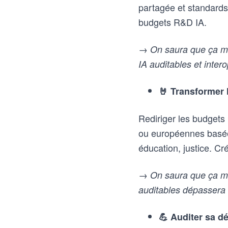
partagée et standards
budgets R&D IA.
→ On saura que ça mar
IA auditables et inter
🤘 Transformer 
Rediriger les budgets 
ou européennes basées
éducation, justice. Cr
→ On saura que ça mar
auditables dépassera
💪 Auditer sa d