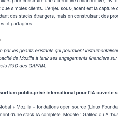
ollars pour construire une alternative collaborative, invit
t que simples clients. L'enjeu sous-jacent est la capture 
ant des stacks étrangers, mais en construisant des produ
es et partagées.
e
 par les géants existants qui pourraient instrumentalise
cité de Mozilla à tenir ses engagements financiers sur 
dgets R&D des GAFAM.
sortium public-privé international pour l'IA ouverte 
lobal + Mozilla + fondations open source (Linux Founda
ment d'une stack IA complète. Modèle : Galileo ou Airb