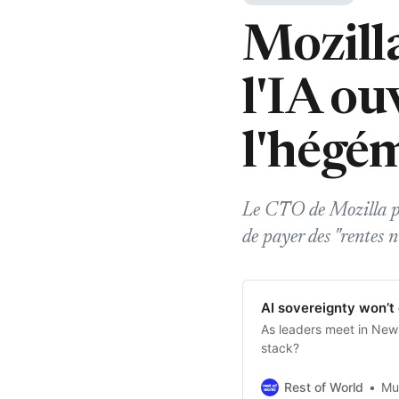
Mozilla
l'IA ou
l'hégé
Le CTO de Mozilla pro
de payer des "rentes 
AI sovereignty won’t
As leaders meet in New 
stack?
Rest of World
Mu