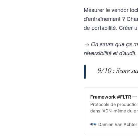
Mesurer le vendor lock
d'entraînement ? Chan
de portabilité. Créer u
→ On saura que ça mar
réversibilité et d'audit.
9/10 : Score sur 
Framework #FLTR — 
Protocole de production 
dans l’ADN-même du pro
transforme une intentio
aux outils d’intelligence
Damien Van Achter 
vice-versa