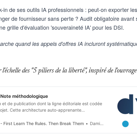
-in de ses outils IA professionnels : peut-on exporter l
ger de fournisseur sans perte ? Audit obligatoire avant 
ne grille d'évaluation 'souveraineté IA' pour les DSI.
che quand les appels d'offres IA incluront systématiqu
l'échelle des "5 piliers de la liberté", inspiré de l'ouvr
Note méthodologique
et de publication dont la ligne éditoriale est codée
jet. Cette architecture auto-apprenante
n humaine en contraintes techniques, imposées tant
 artificielle qu’aux humains qui les entrainent, et
- First Learn The Rules. Then Break Them
Damien Van Achter