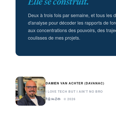
Elle se construit.
Deux à trois fois par semaine, et tous les 
d'analyse pour décoder les rapports de for
aux concentrations des pouvoirs, des trajec
coulisses de mes projets.
DAMIEN VAN ACHTER (DAVANAC)
I LOVE TECH BUT I AIN'T NO BRO
🎙️🤖🏍️✌️🐞 © 2026