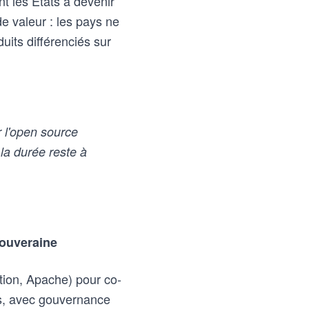
ant les États à devenir
de valeur : les pays ne
its différenciés sur
r l'open source
la durée reste à
souveraine
tion, Apache) pour co-
us, avec gouvernance