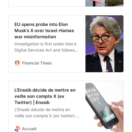
EU opens probe into Elon
Musk’s X over Israel-Hamas
war misinformation
Investigation is first under bloc’s
Digital Services Act and follows
letter raising concerns about
platform
Financial Times
L’Enssib décide de mettre en
veille son compte X (ex
Twitter) | Enssib
L’Enssib décide de mettre en
veille son compte X (ex-twitter).
Depuis son rachat par Elon Musk
fin 2022, l’évolution constatée de
Accueil