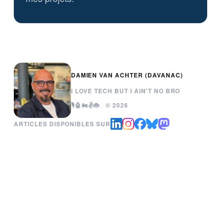
DAMIEN VAN ACHTER (DAVANAC)
I LOVE TECH BUT I AIN'T NO BRO
🎙️🤖🏍️✌️🐞 © 2026
ARTICLES DISPONIBLES SUR