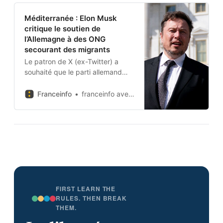
Méditerranée : Elon Musk
critique le soutien de
l’Allemagne à des ONG
secourant des migrants
Le patron de X (ex-Twitter) a
souhaité que le parti allemand
d’extrême droite remporte des
élections régionales, début
Franceinfo
franceinfo avec AFP
octobre.
FIRST LEARN THE
RULES. THEN BREAK
THEM.