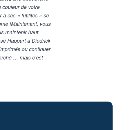
a couleur de votre
à ces « futilités » se
amme !Maintenant, vous
us maintenir haut
sé Happart à Diedrick
imprimés ou continuer
arché … mais c’est