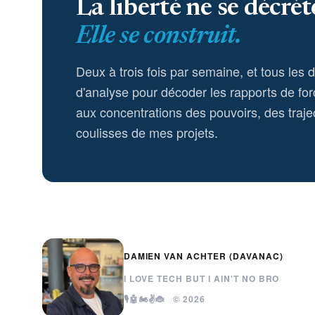
La liberté ne se décrèt
Elle se construit.
Deux à trois fois par semaine, et tous les 
d'analyse pour décoder les rapports de for
aux concentrations des pouvoirs, des trajec
coulisses de mes projets.
DAMIEN VAN ACHTER (DAVANAC)
I LOVE TECH BUT I AIN'T NO BRO
🎙️🤖🏍️✌️🐞 © 2026