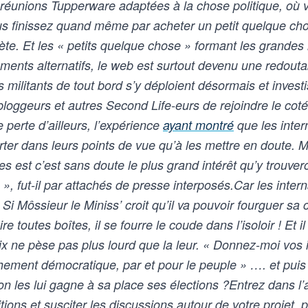
e réunions Tupperware adaptées à la chose politique, où
ous finissez quand même par acheter un petit quelque ch
ète. Et les « petits quelque chose » formant les grandes
cements alternatifs, le web est surtout devenu une redou
militants de tout bord s’y déploient désormais et invest
loggeurs et autres Second Life-eurs de rejoindre le coté 
 perte d’ailleurs, l’expérience
ayant montré
que les inte
ter dans leurs points de vue qu’à les mettre en doute. Ma
s est c’est sans doute le plus grand intérêt qu’y trouvero
u », fut-il par attachés de presse interposés.Car les inte
 Si Môssieur le Miniss’ croit qu’il va pouvoir fourguer sa
toutes boîtes, il se fourre le coude dans l’isoloir ! Et il
oix ne pèse pas plus lourd que la leur. « Donnez-moi v
ment démocratique, par et pour le peuple » …. et puis 
on les lui gagne à sa place ses élections ?Entrez dans l
ions et susciter les discussions autour de votre projet, 