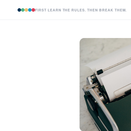
FIRST LEARN THE RULES. THEN BREAK THEM.