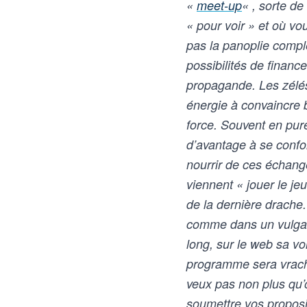
«
meet-up
« , sorte d
« pour voir » et où v
pas la panoplie compl
possibilités de finan
propagande. Les zélés 
énergie à convaincre b
force. Souvent en pure
d’avantage à se confor
nourrir de ces échange
viennent « jouer le je
de la dernière drache.
comme dans un vulgaire 
long, sur le web sa v
programme sera vrache
veux pas non plus qu’
soumettre vos proposit