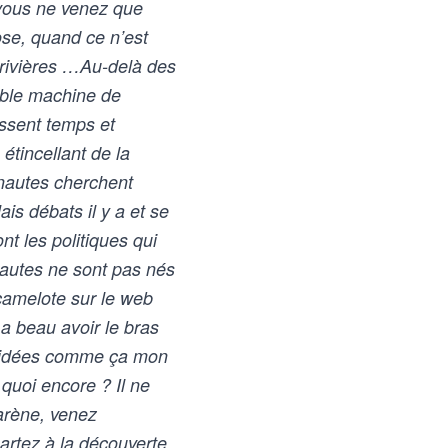
 vous ne venez que
ose, quand ce n’est
 rivières …Au-delà des
table machine de
issent temps et
étincellant de la
rnautes cherchent
is débats il y a et se
nt les politiques qui
rnautes ne sont pas nés
 camelote sur le web
 a beau avoir le bras
os idées comme ça mon
quoi encore ? Il ne
’arène, venez
partez à la découverte