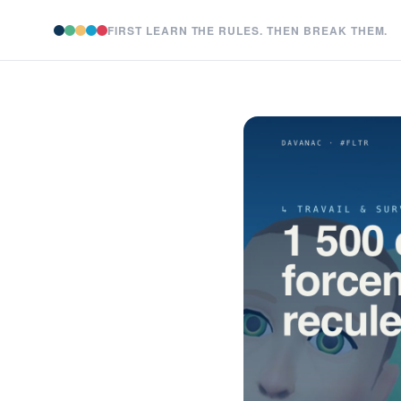
FIRST LEARN THE RULES. THEN BREAK THEM.