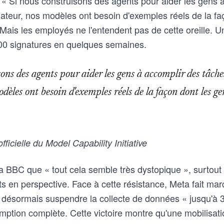
le ? « Si nous construisons des agents pour aider les gens
nateur, nos modèles ont besoin d'exemples réels de la fa
» Mais les employés ne l'entendent pas de cette oreille. Un
00 signatures en quelques semaines.
ons des agents pour aider les gens à accomplir des tâch
dèles ont besoin d'exemples réels de la façon dont les gen
fficielle du Model Capability Initiative
a BBC que « tout cela semble très dystopique », surtout
 en perspective. Face à cette résistance, Meta fait march
désormais suspendre la collecte de données « jusqu'à 30
tion complète. Cette victoire montre qu'une mobilisati