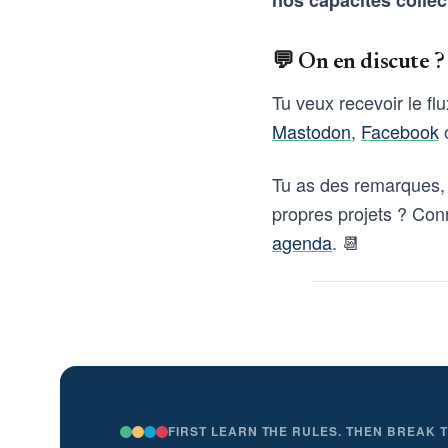
nos capacités collec
💬 On en discute ?
Tu veux recevoir le fl
Mastodon
,
Facebook
o
Tu as des remarques, 
propres projets ? Con
agenda
. 📆
FIRST LEARN THE RULES. THEN BREAK 