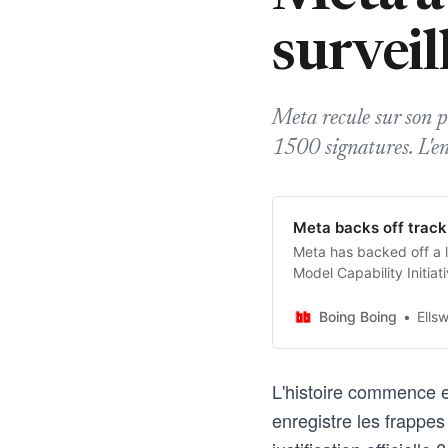
surveil
Meta recule sur son pr
1500 signatures. L'en
Meta backs off track
Meta has backed off a li
Model Capability Initi
clicks to train its AI mo
Boing Boing
Ells
L'histoire commence en
enregistre les frappes