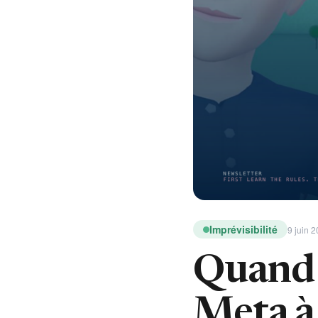
Imprévisibilité
9 juin 2
Quand 
Meta à 