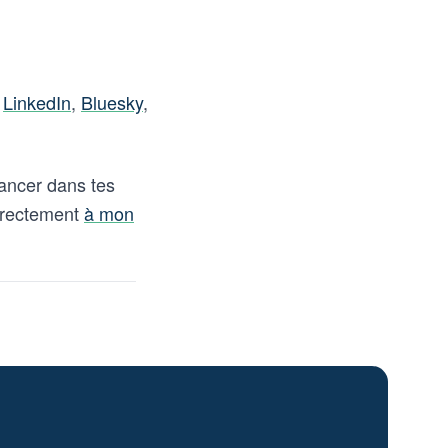
r
LinkedIn
,
Bluesky
,
vancer dans tes
directement
à mon