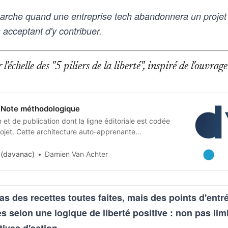
rche quand une entreprise tech abandonnera un projet d
acceptant d'y contribuer.
l'échelle des "5 piliers de la liberté", inspiré de l'ouvr
Note méthodologique
et de publication dont la ligne éditoriale est codée
jet. Cette architecture auto-apprenante
n humaine en contraintes techniques, imposées tant
 artificielle qu’aux humains qui les entrainent, et
 (davanac)
Damien Van Achter
as des recettes toutes faites, mais des points d'ent
selon une logique de liberté positive : non pas lim