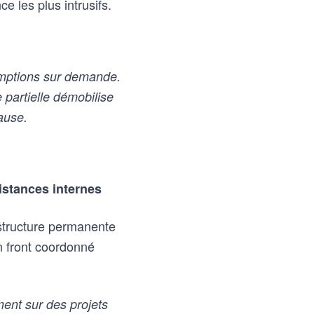
e les plus intrusifs.
emptions sur demande.
 partielle démobilise
ause.
istances internes
structure permanente
un front coordonné
ent sur des projets