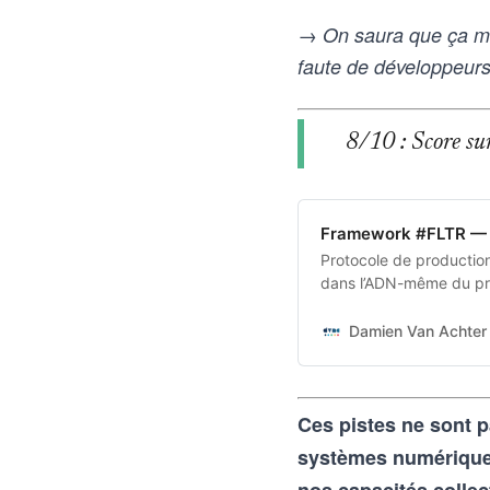
→ On saura que ça ma
faute de développeurs 
8/10 : Score sur 
Framework #FLTR — 
Protocole de production 
dans l’ADN-même du pro
transforme une intentio
aux outils d’intelligence
Damien Van Achter
vice-versa
Ces pistes ne sont p
systèmes numériques 