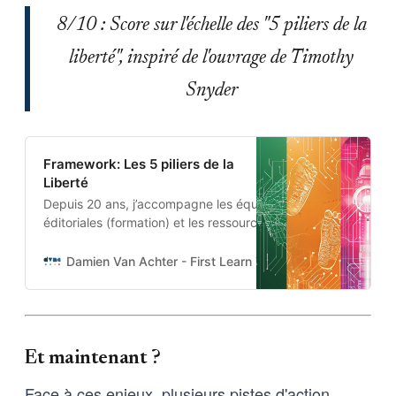
8/10 : Score sur l'échelle des "5 piliers de la
liberté", inspiré de l'ouvrage de Timothy
Snyder
Framework: Les 5 piliers de la
Liberté
Depuis 20 ans, j’accompagne les équipes
éditoriales (formation) et les ressources
humaines (management) dans des projets
où rigueur, agilité et pertinence cohabitent
Damien Van Achter - First Learn The Rules. Then Break
pour mettre en place des workflows et
produire des contenus les plus utiles,
accessibles et fiables possible. Au gré de
mes missions, j’ai développé des outils
pour m’aider
Et maintenant ?
Face à ces enjeux, plusieurs pistes d'action