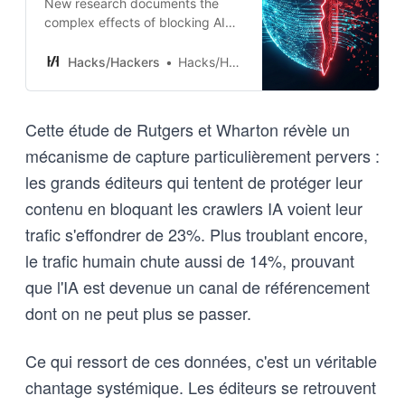
New research documents the
complex effects of blocking AI
crawlers, with the clearest
evidence showing large
Hacks/Hackers
Hacks/Hackers AI
publishers experienced
significant traffic declines
Cette étude de Rutgers et Wharton révèle un
mécanisme de capture particulièrement pervers :
les grands éditeurs qui tentent de protéger leur
contenu en bloquant les crawlers IA voient leur
trafic s'effondrer de 23%. Plus troublant encore,
le trafic humain chute aussi de 14%, prouvant
que l'IA est devenue un canal de référencement
dont on ne peut plus se passer.
Ce qui ressort de ces données, c'est un véritable
chantage systémique. Les éditeurs se retrouvent