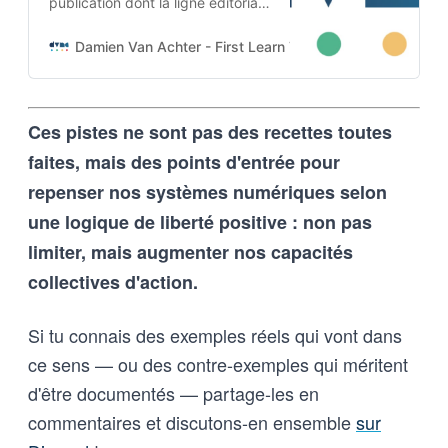
publication dont la ligne éditoriale
est codée dans l’ADN-même du
projet. Cette architecture auto-
Damien Van Achter - First Learn The Rules. Then Break
apprenante transforme une
intention humaine en contraintes
techniques, imposées tant aux
Ces pistes ne sont pas des recettes toutes
outils d’intelligence artificielle
qu’aux humains qui les entrainent,
faites, mais des points d'entrée pour
et vice-versa
repenser nos systèmes numériques selon
une logique de liberté positive : non pas
limiter, mais augmenter nos capacités
collectives d'action.
Si tu connais des exemples réels qui vont dans
ce sens — ou des contre-exemples qui méritent
d'être documentés — partage-les en
commentaires et discutons-en ensemble
sur