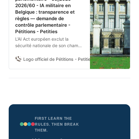
2026/60 - IA militaire en
Belgique : transparence et
règles — demande de
contrôle parlementaire -
Pétitions - Petities
L’AI Act européen exclut la
sécurité nationale de son champ.
Aucun texte belge n’encadre
donc l’usage de l’IA par la
Logo officiel de Pétitions - Petities
Damien Van Achter 
Défense nationale et la Police
fédérale.Je demande à la
Chambre d’adopter une
résolution pour :(1) obtenir du
gouvernement un état des lieux
des systèmes IA déployés et de
leurs garanties contractuelles ;
(2) fixer des règles nationales
minimales ; et (3) se prononcer
FIRST LEARN THE
sur l’usage de l’IA pour la
RULES. THEN BREAK
THEM.
surveillance de masse et les
armes sans supervision humaine.