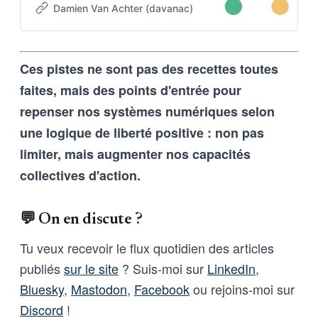
projet. Cette architecture auto-
Damien Van Achter (davanac)
Damien Van Achter
apprenante transforme une
intention humaine en contraintes
techniques, imposées tant aux
Ces pistes ne sont pas des recettes toutes
outils d’intelligence artificielle
qu’aux humains qui les entrainent,
faites, mais des points d'entrée pour
et vice-versa
repenser nos systèmes numériques selon
une logique de liberté positive : non pas
limiter, mais augmenter nos capacités
collectives d'action.
💬 On en discute ?
Tu veux recevoir le flux quotidien des articles
publiés
sur le site
? Suis-moi sur
LinkedIn
,
Bluesky
,
Mastodon
,
Facebook
ou rejoins-moi sur
Discord
!