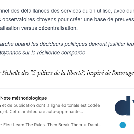
nnel des défaillances des services qu'on utilise, avec du
observatoires citoyens pour créer une base de preuves
alisation versus décentralisation.
he quand les décideurs politiques devront justifier leur
toyennes sur la résilience comparée
l'échelle des "5 piliers de la liberté", inspiré de l'ouvr
Note méthodologique
et de publication dont la ligne éditoriale est codée
jet. Cette architecture auto-apprenante
n humaine en contraintes techniques, imposées tant
 artificielle qu’aux humains qui les entrainent, et
- First Learn The Rules. Then Break Them
Damien Van Achter