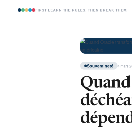
FIRST LEARN THE RULES. THEN BREAK THEM.
Souveraineté
4 mars 2
Quand 
déchéa
dépend