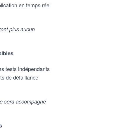
plication en temps réel
ront plus aucun
sibles
ess tests indépendants
ts de défaillance
ue sera accompagné
s