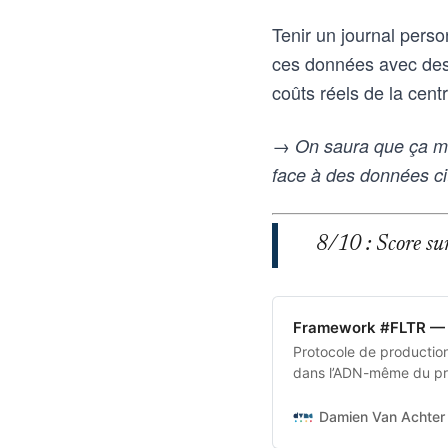
Tenir un journal perso
ces données avec des 
coûts réels de la centr
→ On saura que ça marc
face à des données ci
8/10 : Score sur 
Framework #FLTR — 
Protocole de production 
dans l’ADN-même du pro
transforme une intentio
aux outils d’intelligence
Damien Van Achter 
vice-versa