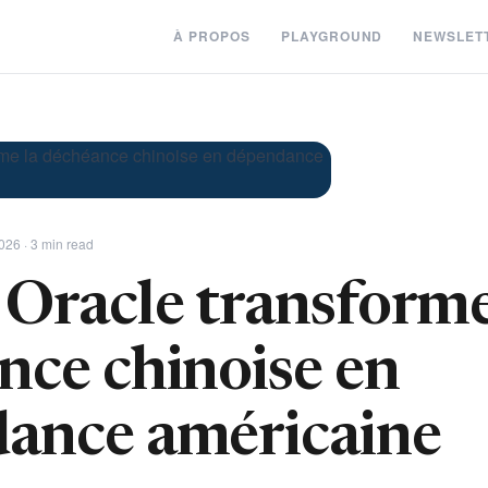
À PROPOS
PLAYGROUND
NEWSLET
026 · 3 min read
Oracle transforme
nce chinoise en
ance américaine