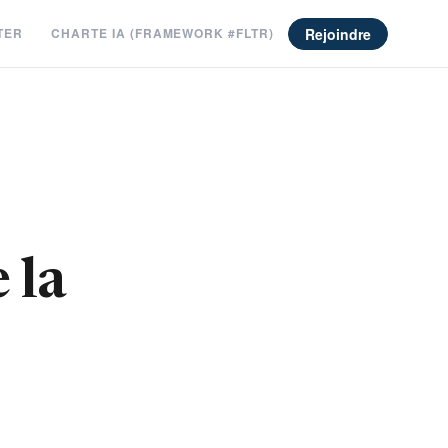
Rejoindre
TER
CHARTE IA (FRAMEWORK #FLTR)
 la