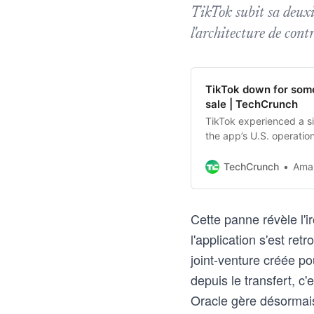
TikTok subit sa deuxi
l'architecture de cont
TikTok down for some
sale | TechCrunch
TikTok experienced a si
the app’s U.S. operatio
TechCrunch
Aman
Cette panne révèle l'i
l'application s'est re
joint-venture créée po
depuis le transfert, c
Oracle gère désormais 