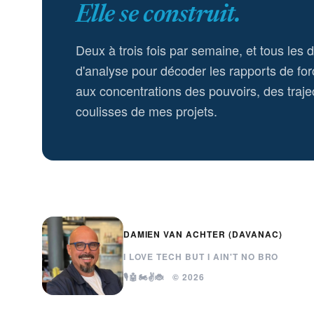
Elle se construit.
Deux à trois fois par semaine, et tous les 
d'analyse pour décoder les rapports de for
aux concentrations des pouvoirs, des trajec
coulisses de mes projets.
DAMIEN VAN ACHTER (DAVANAC)
I LOVE TECH BUT I AIN'T NO BRO
🎙️🤖🏍️✌️🐞 © 2026