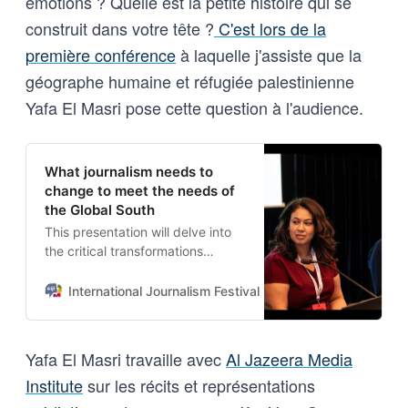
émotions ? Quelle est la petite histoire qui se
construit dans votre tête ?
C'est lors de la
première conférence
à laquelle j'assiste que la
géographe humaine et réfugiée palestinienne
Yafa El Masri pose cette question à l'audience.
What journalism needs to
change to meet the needs of
the Global South
This presentation will delve into
the critical transformations
required in journalism to better
align with the pressing needs of
International Journalism Festival
Ahmad Abu Hamad medi
the Global South. It will address
the following key issues: >
Bottom-up journalism approach
Yafa El Masri travaille avec
Al Jazeera Media
that prioritize local voices and
Institute
sur les récits et représentations
grassroots narratives. >
Improving journalism education