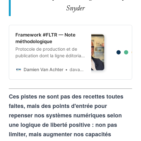
Snyder
Framework #FLTR — Note
méthodologique
Protocole de production et de
publication dont la ligne éditoriale
est codée dans l’ADN-même du
projet. Cette architecture auto-
Damien Van Achter
davanac
apprenante transforme une
intention humaine en contraintes
techniques, imposées tant aux
Ces pistes ne sont pas des recettes toutes
outils d’intelligence artificielle
qu’aux humains qui les entrainent,
faites, mais des points d'entrée pour
et vice-versa
repenser nos systèmes numériques selon
une logique de liberté positive : non pas
limiter, mais augmenter nos capacités