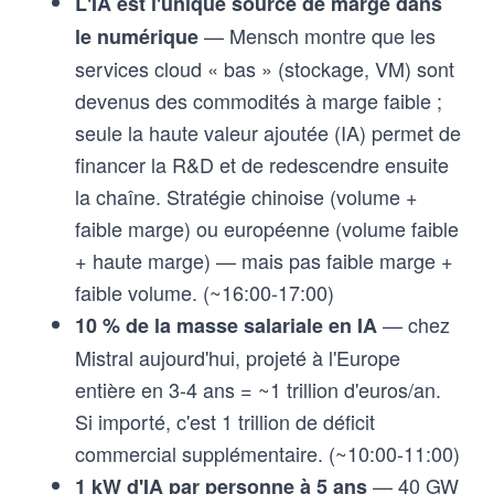
L'IA est l'unique source de marge dans
— Mensch montre que les
le numérique
services cloud « bas » (stockage, VM) sont
devenus des commodités à marge faible ;
seule la haute valeur ajoutée (IA) permet de
financer la R&D et de redescendre ensuite
la chaîne. Stratégie chinoise (volume +
faible marge) ou européenne (volume faible
+ haute marge) — mais pas faible marge +
faible volume. (~16:00-17:00)
— chez
10 % de la masse salariale en IA
Mistral aujourd'hui, projeté à l'Europe
entière en 3-4 ans = ~1 trillion d'euros/an.
Si importé, c'est 1 trillion de déficit
commercial supplémentaire. (~10:00-11:00)
— 40 GW
1 kW d'IA par personne à 5 ans