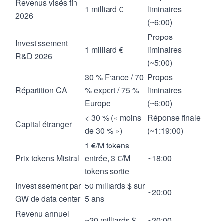
Revenus visés fin
1 milliard €
liminaires
2026
(~6:00)
Propos
Investissement
1 milliard €
liminaires
R&D 2026
(~5:00)
30 % France / 70
Propos
Répartition CA
% export / 75 %
liminaires
Europe
(~6:00)
< 30 % (« moins
Réponse finale
Capital étranger
de 30 % »)
(~1:19:00)
1 €/M tokens
Prix tokens Mistral
entrée, 3 €/M
~18:00
tokens sortie
Investissement par
50 milliards $ sur
~20:00
GW de data center
5 ans
Revenu annuel
~20 milliards $
~20:00