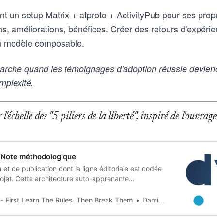
t un setup Matrix + atproto + ActivityPub pour ses pr
ns, améliorations, bénéfices. Créer des retours d'expéri
 du modèle composable.
rche quand les témoignages d'adoption réussie devien
mplexité.
l'échelle des "5 piliers de la liberté", inspiré de l'ouvr
Note méthodologique
et de publication dont la ligne éditoriale est codée
jet. Cette architecture auto-apprenante
n humaine en contraintes techniques, imposées tant
 artificielle qu’aux humains qui les entrainent, et
- First Learn The Rules. Then Break Them
Damien Van Achter