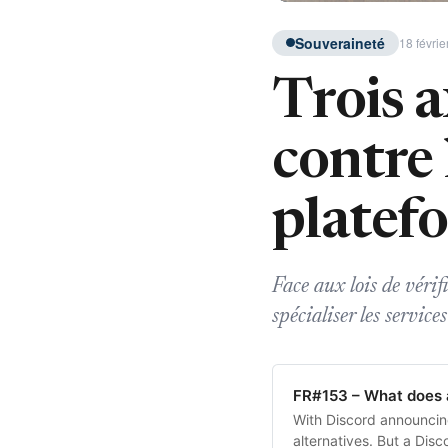
Souveraineté
18 févrie
Trois a
contre
platef
Face aux lois de vérif
spécialiser les servic
FR#153 – What does a
With Discord announcing
alternatives. But a Disc