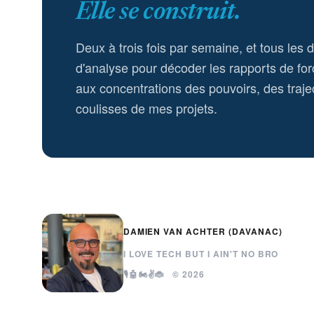
Elle se construit.
Deux à trois fois par semaine, et tous les 
d'analyse pour décoder les rapports de for
aux concentrations des pouvoirs, des trajec
coulisses de mes projets.
DAMIEN VAN ACHTER (DAVANAC)
I LOVE TECH BUT I AIN'T NO BRO
🎙️🤖🏍️✌️🐞 © 2026