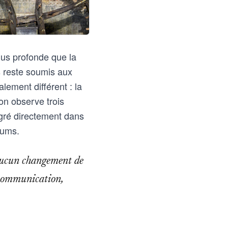
lus profonde que la
s reste soumis aux
lement différent : la
on observe trois
tégré directement dans
rums.
 aucun changement de
 communication,