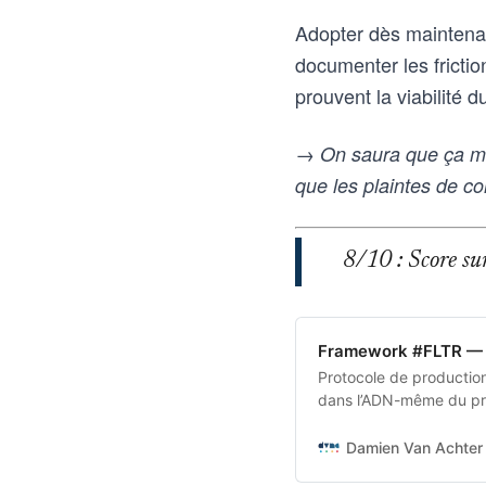
Adopter dès maintenan
documenter les frictio
prouvent la viabilité
→ On saura que ça ma
que les plaintes de co
8/10 : Score sur 
Framework #FLTR — 
Protocole de production 
dans l’ADN-même du pro
transforme une intentio
aux outils d’intelligence
Damien Van Achter 
vice-versa