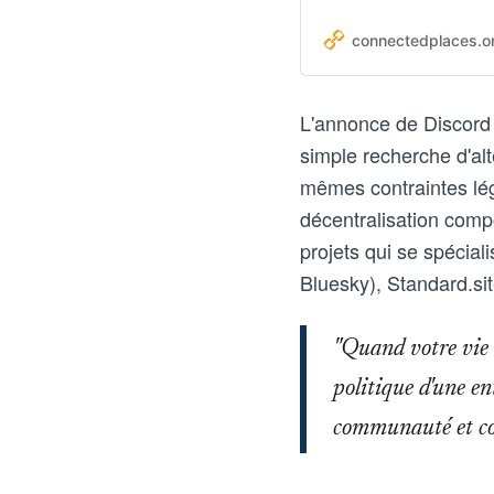
look structurally quite d
connectedplaces.on
L'annonce de Discord 
simple recherche d'al
mêmes contraintes lég
décentralisation compo
projets qui se spécial
Bluesky), Standard.si
"Quand votre vie 
politique d'une e
communauté et co