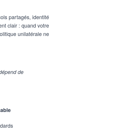
ols partagés, identité
nt clair : quand votre
litique unilatérale ne
e dépend de
sable
ndards