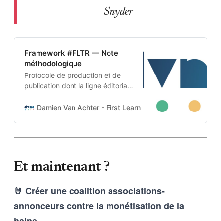
Snyder
Framework #FLTR — Note
méthodologique
Protocole de production et de
publication dont la ligne éditoriale
est codée dans l’ADN-même du
projet. Cette architecture auto-
Damien Van Achter - First Learn The Rules. Then Break
apprenante transforme une
intention humaine en contraintes
techniques, imposées tant aux
outils d’intelligence artificielle
qu’aux humains qui les entrainent,
Et maintenant ?
et vice-versa
🤘 Créer une coalition associations-
annonceurs contre la monétisation de la
haine