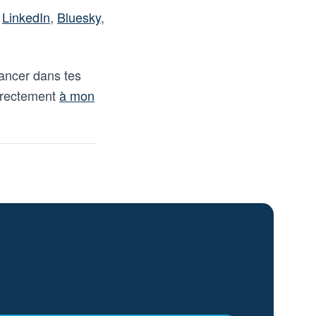
r
LinkedIn
,
Bluesky
,
vancer dans tes
directement
à mon