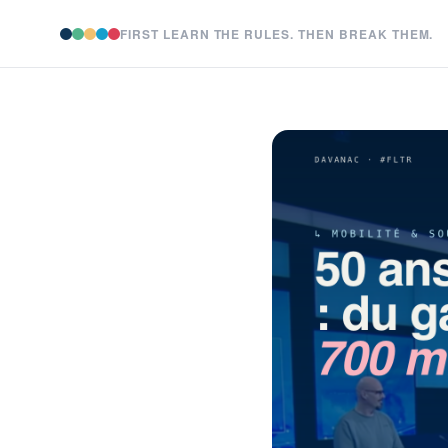
FIRST LEARN THE RULES. THEN BREAK THEM.