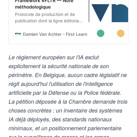
Framework #FLTR — Note
méthodologique
Protocole de production et de
publication dont la ligne éditoriale
est codée dans l’ADN-même du
projet. Cette architecture auto-
Damien Van Achter - First Learn The Rules. Then Break
apprenante transforme une
intention humaine en contraintes
techniques, imposées tant aux
Le règlement européen sur l'IA exclut
outils d’intelligence artificielle
explicitement la sécurité nationale de son
qu’aux humains qui les entrainent,
et vice-versa
périmètre. En Belgique, aucun cadre législatif ne
régit aujourd'hui l'utilisation de l'intelligence
artificielle par la Défense ou la Police fédérale.
La pétition déposée à la Chambre demande trois
choses concrètes : un inventaire des systèmes
IA déjà déployés, des standards nationaux
minimaux, et un positionnement parlementaire
sur la surveillance de masse et les armes