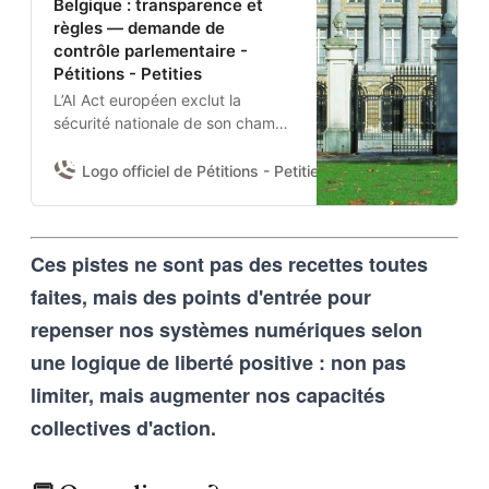
Belgique : transparence et
règles — demande de
contrôle parlementaire -
Pétitions - Petities
L’AI Act européen exclut la
sécurité nationale de son champ.
Aucun texte belge n’encadre
donc l’usage de l’IA par la
Logo officiel de Pétitions - Petities
Damien Van Achter 
Défense nationale et la Police
fédérale.Je demande à la
Chambre d’adopter une
Ces pistes ne sont pas des recettes toutes
résolution pour :(1) obtenir du
gouvernement un état des lieux
faites, mais des points d'entrée pour
des systèmes IA déployés et de
repenser nos systèmes numériques selon
leurs garanties contractuelles ;
(2) fixer des règles nationales
une logique de liberté positive : non pas
minimales ; et (3) se prononcer
limiter, mais augmenter nos capacités
sur l’usage de l’IA pour la
surveillance de masse et les
collectives d'action.
armes sans supervision humaine.