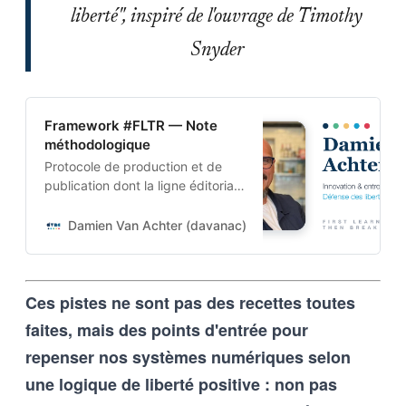
liberté", inspiré de l'ouvrage de Timothy
Snyder
Framework #FLTR — Note
méthodologique
Protocole de production et de
publication dont la ligne éditoriale
est codée dans l’ADN-même du
projet. Cette architecture auto-
Damien Van Achter (davanac)
Damien Van Achter
apprenante transforme une
intention humaine en contraintes
techniques, imposées tant aux
Ces pistes ne sont pas des recettes toutes
outils d’intelligence artificielle
qu’aux humains qui les entrainent,
faites, mais des points d'entrée pour
et vice-versa
repenser nos systèmes numériques selon
une logique de liberté positive : non pas