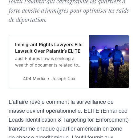
l'outil Palantir qui cartographie les quartiers à
forte densité d'immigrés pour optimiser les raids
de déportation.
Immigrant Rights Lawyers File
Lawsuit Over Palantir’s ELITE
Just Futures Law is seeking a
wealth of documents related to
the tech Palantir provides to ICE.
404 Media
Joseph Cox
L'affaire révèle comment la surveillance de
masse devient opérationnelle. ELITE (Enhanced
Leads Identification & Targeting for Enforcement)
transforme chaque quartier américain en zone
de chasse algorithmique. L'outil fournit aux