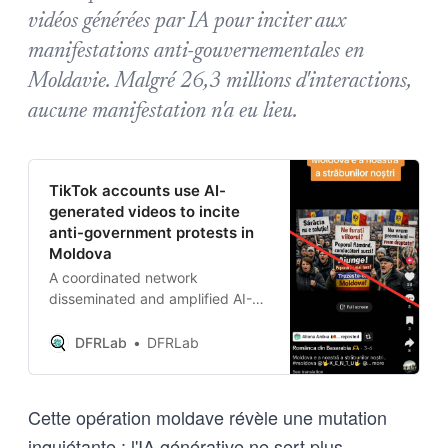
vidéos générées par IA pour inciter aux
manifestations anti-gouvernementales en
Moldavie. Malgré 26,3 millions d'interactions,
aucune manifestation n'a eu lieu.
TikTok accounts use AI-
generated videos to incite
anti-government protests in
Moldova
A coordinated network
disseminated and amplified AI-
generated videos to delegitimize
ruling party and mobilize offline
DFRLab
DFRLab
activity.
Cette opération moldave révèle une mutation
inquiétante : l'IA générative ne sert plus