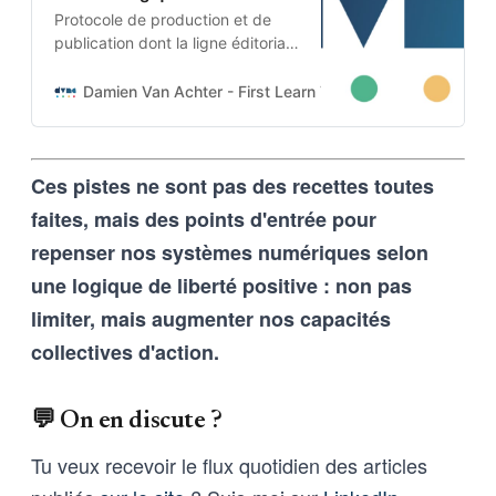
Protocole de production et de
publication dont la ligne éditoriale
est codée dans l’ADN-même du
projet. Cette architecture auto-
Damien Van Achter - First Learn The Rules. Then Break
apprenante transforme une
intention humaine en contraintes
techniques, imposées tant aux
Ces pistes ne sont pas des recettes toutes
outils d’intelligence artificielle
qu’aux humains qui les entrainent,
faites, mais des points d'entrée pour
et vice-versa
repenser nos systèmes numériques selon
une logique de liberté positive : non pas
limiter, mais augmenter nos capacités
collectives d'action.
💬 On en discute ?
Tu veux recevoir le flux quotidien des articles