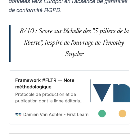
données vers Europol en l'absence de garanties
de conformité RGPD.
8/10 : Score sur l'échelle des "5 piliers de la
liberté", inspiré de l'ouvrage de Timothy
Snyder
Framework #FLTR — Note
méthodologique
Protocole de production et de
publication dont la ligne éditoriale
est codée dans l’ADN-même du
projet. Cette architecture auto-
Damien Van Achter - First Learn The Rules. Then Break
apprenante transforme une
intention humaine en contraintes
techniques, imposées tant aux