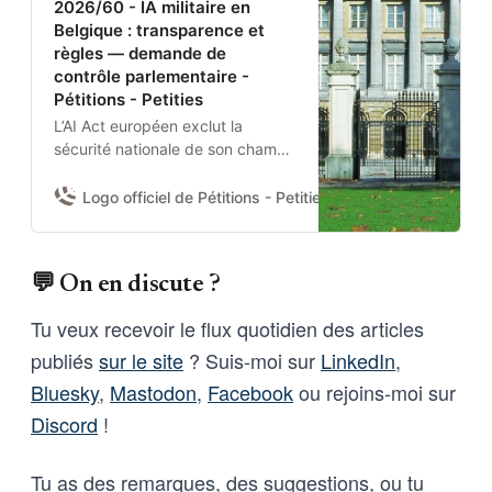
2026/60 - IA militaire en
Belgique : transparence et
règles — demande de
contrôle parlementaire -
Pétitions - Petities
L’AI Act européen exclut la
sécurité nationale de son champ.
Aucun texte belge n’encadre
donc l’usage de l’IA par la
Logo officiel de Pétitions - Petities
Damien Van Achter 
Défense nationale et la Police
fédérale.Je demande à la
Chambre d’adopter une
💬 On en discute ?
résolution pour :(1) obtenir du
gouvernement un état des lieux
Tu veux recevoir le flux quotidien des articles
des systèmes IA déployés et de
publiés
sur le site
? Suis-moi sur
LinkedIn
,
leurs garanties contractuelles ;
(2) fixer des règles nationales
Bluesky
,
Mastodon
,
Facebook
ou rejoins-moi sur
minimales ; et (3) se prononcer
Discord
!
sur l’usage de l’IA pour la
surveillance de masse et les
armes sans supervision humaine.
Tu as des remarques, des suggestions, ou tu