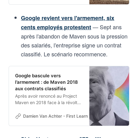
Résultat : l’IA les remplace.
Google revient vers l'armement, six
— Sept ans
cents employés protestent
après l'abandon de Maven sous la pression
des salariés, l'entreprise signe un contrat
classifié. Le scénario recommence.
Google bascule vers
l’armement : de Maven 2018
aux contrats classifiés
Après avoir renoncé au Project
Maven en 2018 face à la révolte
de ses employés, Google signe
un accord avec le Pentagone
Damien Van Achter - First Learn The Rules. Then Break
pour des usages militaires
classifiés de Gemini. 600
employés protestent à nouveau.