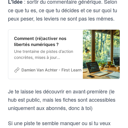
: sortir du commentaire générique. Selon
L'idée
ce que tu es, ce que tu décides et ce sur quoi tu
peux peser, les leviers ne sont pas les mêmes.
Comment (ré)activer nos
libertés numériques ?
Une trentaine de pistes d’action
concrètes, mises à jour
régulièrement par notre veille, à
développer selon la posture, les
Damien Van Achter - First Learn The Rules. Then Break
enjeux et les moyens qui vous
correspondent le mieux.
Je te laisse les découvrir en avant-première (le
hub est public, mais les fiches sont accessibles
uniquement aux abonnés, donc à toi)
Si une piste te semble manquer ou si tu veux