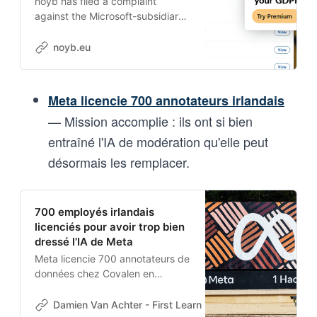
noyb has filed a complaint
against the Microsoft-subsidiary
with the Austrian data protection
authority
noyb.eu
Meta licencie 700 annotateurs irlandais
— Mission accomplie : ils ont si bien
entraîné l'IA de modération qu'elle peut
désormais les remplacer.
700 employés irlandais
licenciés pour avoir trop bien
dressé l’IA de Meta
Meta licencie 700 annotateurs de
données chez Covalen en
Irlande. Leur mission : entraîner
l’IA à modérer les contenus.
Damien Van Achter - First Learn The Rules. Then Break