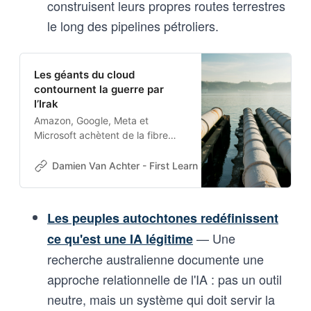
construisent leurs propres routes terrestres
le long des pipelines pétroliers.
Les géants du cloud
contournent la guerre par
l’Irak
Amazon, Google, Meta et
Microsoft achètent de la fibre
noire le long des pipelines
irakiens pour sécuriser leurs flux
Damien Van Achter - First Learn The Rules. Then Break
de données du Golfe vers
l’Europe, contournant les câbles
sous-marins vulnérables.
Les peuples autochtones redéfinissent
— Une
ce qu'est une IA légitime
recherche australienne documente une
approche relationnelle de l'IA : pas un outil
neutre, mais un système qui doit servir la