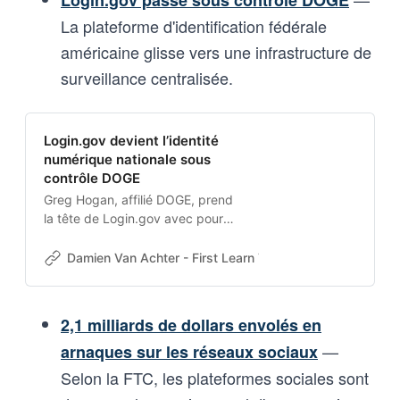
Login.gov passe sous contrôle DOGE
La plateforme d'identification fédérale
américaine glisse vers une infrastructure de
surveillance centralisée.
Login.gov devient l’identité
numérique nationale sous
contrôle DOGE
Greg Hogan, affilié DOGE, prend
la tête de Login.gov avec pour
mission d’en faire une plateforme
d’identité nationale centralisée.
Damien Van Achter - First Learn The Rules. Then Break
Un employé anonyme alerte :
‘Avec un gars DOGE aux
commandes, ça ressemblera plus
2,1 milliards de dollars envolés en
à un dépôt central de
—
arnaques sur les réseaux sociaux
surveillance.’
Selon la FTC, les plateformes sociales sont