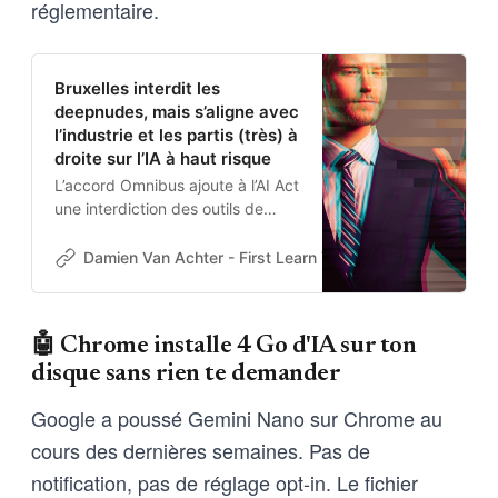
réglementaire.
Bruxelles interdit les
deepnudes, mais s’aligne avec
l’industrie et les partis (très) à
droite sur l’IA à haut risque
L’accord Omnibus ajoute à l’AI Act
une interdiction des outils de
génération d’images intimes non
consenties et reporte de 16 mois
Damien Van Achter - First Learn The Rules. Then Break
les règles encadrant l’IA à haut
risque. Un agenda aligné avec les
préoccupations des acteurs de la
🤖 Chrome installe 4 Go d'IA sur ton
tech, et de certains partis très
disque sans rien te demander
intéressés par leurs services.
Google a poussé Gemini Nano sur Chrome au
cours des dernières semaines. Pas de
notification, pas de réglage opt-in. Le fichier