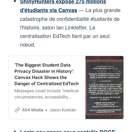
ShinyHunters expose 275 millions
— La plus grande
d'étudiants via Canvas
catastrophe de confidentialité étudiante de
l'histoire, selon Ian Linkletter. La
centralisation EdTech tient par un seul
nœud.
‘The Biggest Student Data
Privacy Disaster in History’:
Canvas Hack Shows the
Danger of Centralized EdTech
Messages could include “medical
circumstances, accessibility
accommodations, disputes,
sexual assault allegations,” and
404 Media
Jason Koebler
more.
—