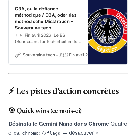
C3A, ou la défiance
méthodique / C3A, oder das
methodische Misstrauen -
Souveraine tech
🇫🇷 Fin avril 2026. Le BSI
(Bundesamt für Sicherheit in der
Informationstechnik / Office
fédéral de la sécurité des
Souveraine tech - 🇫🇷 Fin avril 2026. Le BSI (Bundesamt
technologies de l’information)
publie un document de quelques
dizaines de pages, en
téléchargement libre sur son site.
Titre sobre : Criteria enabling
⚡ Les pistes d'action concrètes
Cloud Computing Autonomy. Pas
de communiqué tonitruant, pas
de conférence de presse. Juste
🎯 Quick wins (ce mois-ci)
un
Quatre
Désinstalle Gemini Nano dans Chrome
clics.
→ désactiver «
chrome://flags