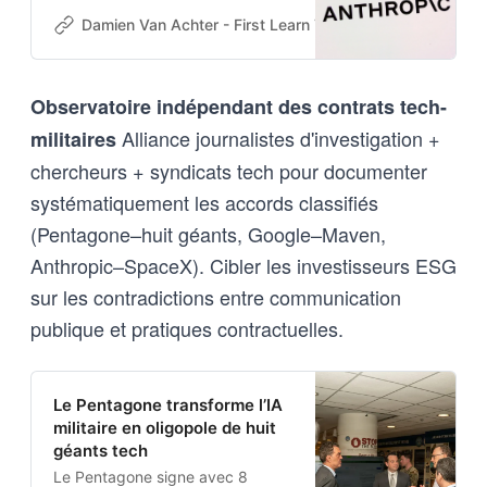
d’Anthropic car l’UE n’y a pas
Damien Van Achter - First Learn The Rules. Then Break
accès. Ils demandent une refonte
du Cybersecurity Act.
Observatoire indépendant des contrats tech-
Alliance journalistes d'investigation +
militaires
chercheurs + syndicats tech pour documenter
systématiquement les accords classifiés
(Pentagone–huit géants, Google–Maven,
Anthropic–SpaceX). Cibler les investisseurs ESG
sur les contradictions entre communication
publique et pratiques contractuelles.
Le Pentagone transforme l’IA
militaire en oligopole de huit
géants tech
Le Pentagone signe avec 8