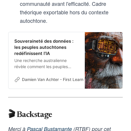
communauté avant l'efficacité. Cadre
théorique exportable hors du contexte
autochtone.
Souveraineté des données :
les peuples autochtones
redéfinissent l’IA
Une recherche australienne
révèle comment les peuples
autochtones pensent l’IA : non
pas comme un outil neutre, mais
Damien Van Achter - First Learn The Rules. Then Break
comme un système relationnel
qui doit servir la communauté
avant l’efficacité.
🎬 Backstage
Merci à
Pascal Bustamante
(RTBF) pour cet