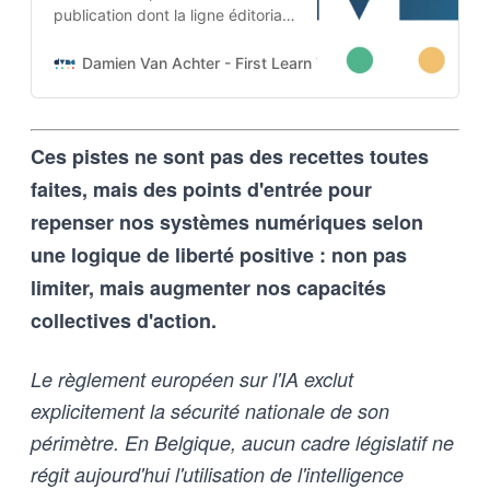
publication dont la ligne éditoriale
est codée dans l’ADN-même du
projet. Cette architecture auto-
Damien Van Achter - First Learn The Rules. Then Break
apprenante transforme une
intention humaine en contraintes
techniques, imposées tant aux
Ces pistes ne sont pas des recettes toutes
outils d’intelligence artificielle
qu’aux humains qui les entrainent,
faites, mais des points d'entrée pour
et vice-versa
repenser nos systèmes numériques selon
une logique de liberté positive : non pas
limiter, mais augmenter nos capacités
collectives d'action.
Le règlement européen sur l'IA exclut
explicitement la sécurité nationale de son
périmètre. En Belgique, aucun cadre législatif ne
régit aujourd'hui l'utilisation de l'intelligence