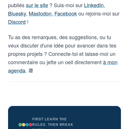
publiés
sur le site
? Suis-moi sur
LinkedIn
,
leurs garanties contractuelles ;
(2) fixer des règles nationales
Bluesky
,
Mastodon
,
Facebook
ou rejoins-moi sur
minimales ; et (3) se prononcer
Discord
!
sur l’usage de l’IA pour la
surveillance de masse et les
armes sans supervision humaine.
Tu as des remarques, des suggestions, ou tu
veux discuter d'une idée pour avancer dans tes
propres projets ? Connecte-toi et laisse-moi un
commentaire ou jette un oeil directement
à mon
agenda
. 📆
FIRST LEARN THE
RULES. THEN BREAK