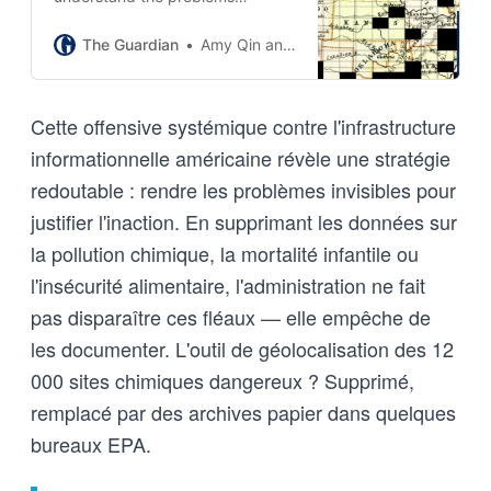
Americans face. The
consequences of its erasure,
The Guardian
Amy Qin and Flávio Pessoa
experts warn, could affect
generations to come
Cette offensive systémique contre l'infrastructure
informationnelle américaine révèle une stratégie
redoutable : rendre les problèmes invisibles pour
justifier l'inaction. En supprimant les données sur
la pollution chimique, la mortalité infantile ou
l'insécurité alimentaire, l'administration ne fait
pas disparaître ces fléaux — elle empêche de
les documenter. L'outil de géolocalisation des 12
000 sites chimiques dangereux ? Supprimé,
remplacé par des archives papier dans quelques
bureaux EPA.