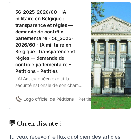
56_2025-2026/60 - IA
militaire en Belgique :
transparence et règles —
demande de contrôle
parlementaire - 56_2025-
2026/60 - IA militaire en
Belgique : transparence et
règles — demande de
contrôle parlementaire -
Pétitions - Petities
L’AI Act européen exclut la
sécurité nationale de son champ.
Aucun texte belge n’encadre
donc l’usage de l’IA par la
Logo officiel de Pétitions - Petities
Damien Van Achter 
Défense nationale et la Police
fédérale.Je demande à la
Chambre d’adopter une
💬 On en discute ?
résolution pour :(1) obtenir du
gouvernement un état des lieux
Tu veux recevoir le flux quotidien des articles
des systèmes IA déployés et de