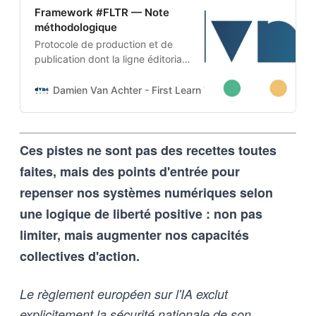
Framework #FLTR — Note
méthodologique
Protocole de production et de
publication dont la ligne éditoriale
est codée dans l’ADN-même du
projet. Cette architecture auto-
Damien Van Achter - First Learn The Rules. Then Break
apprenante transforme une
intention humaine en contraintes
techniques, imposées tant aux
Ces pistes ne sont pas des recettes toutes
outils d’intelligence artificielle
qu’aux humains qui les entrainent,
faites, mais des points d'entrée pour
et vice-versa
repenser nos systèmes numériques selon
une logique de liberté positive : non pas
limiter, mais augmenter nos capacités
collectives d'action.
Le règlement européen sur l'IA exclut
explicitement la sécurité nationale de son