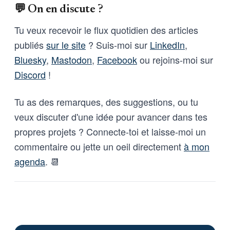
💬 On en discute ?
résolution pour :(1) obtenir du
gouvernement un état des lieux
Tu veux recevoir le flux quotidien des articles
des systèmes IA déployés et de
publiés
sur le site
? Suis-moi sur
LinkedIn
,
leurs garanties contractuelles ;
(2) fixer des règles nationales
Bluesky
,
Mastodon
,
Facebook
ou rejoins-moi sur
minimales ; et (3) se prononcer
Discord
!
sur l’usage de l’IA pour la
surveillance de masse et les
armes sans supervision humaine.
Tu as des remarques, des suggestions, ou tu
veux discuter d'une idée pour avancer dans tes
propres projets ? Connecte-toi et laisse-moi un
commentaire ou jette un oeil directement
à mon
agenda
. 📆