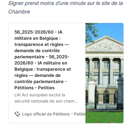
Signer prend moins d'une minute sur le site de la
Chambre
56_2025-2026/60 - IA
militaire en Belgique :
transparence et règles —
demande de contrôle
parlementaire - 56_2025-
2026/60 - IA militaire en
Belgique : transparence et
règles — demande de
contrôle parlementaire -
Pétitions - Petities
L’AI Act européen exclut la
sécurité nationale de son champ.
Aucun texte belge n’encadre
donc l’usage de l’IA par la
Logo officiel de Pétitions - Petities
Damien Van Achter 
Défense nationale et la Police
fédérale.Je demande à la
Chambre d’adopter une