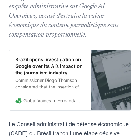
enquête administrative sur Google AI
Overviews, accusé d'extraire la valeur
économique du contenu journalistique sans
compensation proportionnelle.
Brazil opens investigation on
Google over its AI’s impact on
the journalism industry
Commissioner Diogo Thomson
considered that the insertion of
generative AI has “significantly
altered the dynamics of access,
Global Voices
Fernanda Canofre
visibility, and monetization of
journalistic content in the digital
environment.”
Le Conseil administratif de défense économique
(CADE) du Brésil franchit une étape décisive :