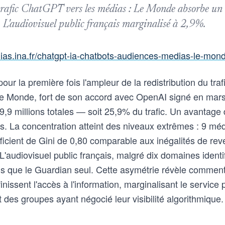
rafic ChatGPT vers les médias : Le Monde absorbe un q
L'audiovisuel public français marginalisé à 2,9%.
ias.ina.fr/chatgpt-ia-chatbots-audiences-medias-le-mon
our la première fois l'ampleur de la redistribution du tr
Le Monde, fort de son accord avec OpenAI signé en mars
 9,9 millions totales — soit 25,9% du trafic. Un avantage 
s. La concentration atteint des niveaux extrêmes : 9 médi
fficient de Gini de 0,80 comparable aux inégalités de rev
audiovisuel public français, malgré dix domaines identif
s que le Guardian seul. Cette asymétrie révèle comment
inissent l'accès à l'information, marginalisant le service 
 des groupes ayant négocié leur visibilité algorithmique.