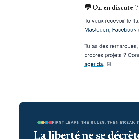
💬 On en discute ?
Tu veux recevoir le fl
Mastodon
,
Facebook
o
Tu as des remarques, 
propres projets ? Con
agenda
. 📆
FIRST LEARN THE RULES. THEN BREAK 
La liberté ne se décrèt