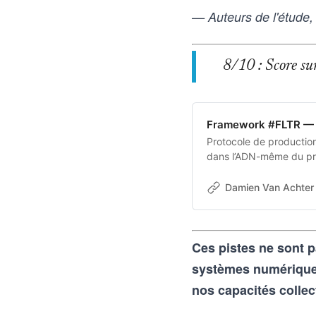
— Auteurs de l'étude,
8/10 : Score sur 
Framework #FLTR — 
Protocole de production 
dans l’ADN-même du pro
transforme une intentio
aux outils d’intelligence
Damien Van Achter 
vice-versa
Ces pistes ne sont p
systèmes numériques 
nos capacités collec