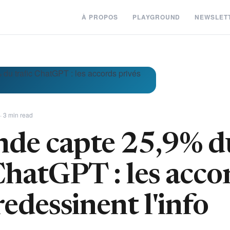
À PROPOS
PLAYGROUND
NEWSLET
· 3 min read
de capte 25,9% d
ChatGPT : les acco
redessinent l'info