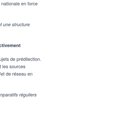
 nationale en force
 une structure
activement
ets de prédilection.
t les sources
ffet de réseau en
paratifs réguliers