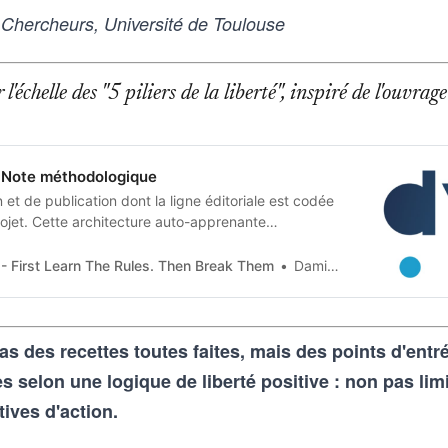
 Chercheurs, Université de Toulouse
l'échelle des "5 piliers de la liberté", inspiré de l'ouvr
Note méthodologique
et de publication dont la ligne éditoriale est codée
jet. Cette architecture auto-apprenante
n humaine en contraintes techniques, imposées tant
 artificielle qu’aux humains qui les entrainent, et
- First Learn The Rules. Then Break Them
Damien Van Achter
as des recettes toutes faites, mais des points d'ent
selon une logique de liberté positive : non pas lim
tives d'action.