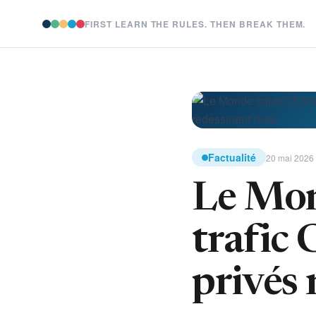
FIRST LEARN THE RULES. THEN BREAK THEM.
Factualité
20 mai 2026 
Le Mon
trafic 
privés 