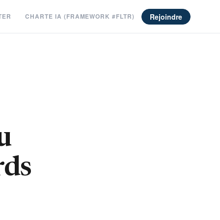
Rejoindre
TER
CHARTE IA (FRAMEWORK #FLTR)
u
rds