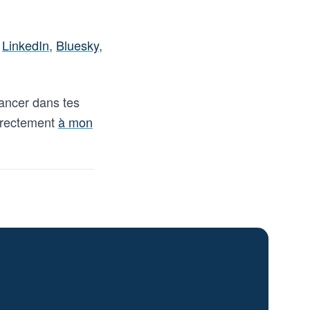
r
LinkedIn
,
Bluesky
,
vancer dans tes
directement
à mon