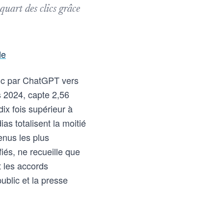
uart des clics grâce
de
afic par ChatGPT vers
 2024, capte 2,56
dix fois supérieur à
as totalisent la moitié
enus les plus
iés, ne recueille que
 les accords
public et la presse