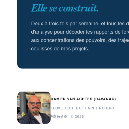
Elle se construit.
Deux à trois fois par semaine, et tous les 
d'analyse pour décoder les rapports de for
aux concentrations des pouvoirs, des trajec
coulisses de mes projets.
DAMIEN VAN ACHTER (DAVANAC)
I LOVE TECH BUT I AIN'T NO BRO
🎙️🤖🏍️✌️🐞 © 2026