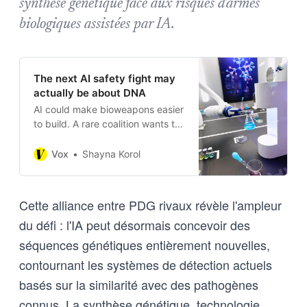
synthèse génétique face aux risques d'armes
biologiques assistées par IA.
The next AI safety fight may
actually be about DNA
AI could make bioweapons easier
to build. A rare coalition wants to
stop that now.
Vox
Shayna Korol
Cette alliance entre PDG rivaux révèle l'ampleur
du défi : l'IA peut désormais concevoir des
séquences génétiques entièrement nouvelles,
contournant les systèmes de détection actuels
basés sur la similarité avec des pathogènes
connus. La synthèse génétique, technologie