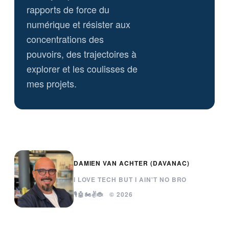
rapports de force du
numérique et résister aux
concentrations des
pouvoirs, des trajectoires à
explorer et les coulisses de
mes projets.
DAMIEN VAN ACHTER (DAVANAC)
I LOVE TECH BUT I AIN'T NO BRO
🎙️🤖🏍️✌️🐞 © 2026