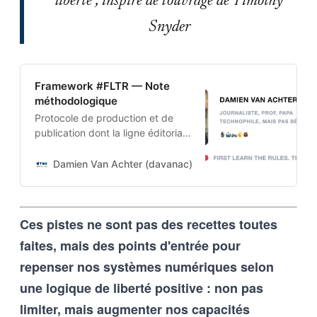
liberté", inspiré de l'ouvrage de Timothy
Snyder
Framework #FLTR — Note
méthodologique
Protocole de production et de
publication dont la ligne éditoriale
est codée dans l’ADN-même du
projet. Cette architecture auto-
Damien Van Achter (davanac)
Damien Van Achter
apprenante transforme une
intention humaine en contraintes
techniques, imposées tant aux
Ces pistes ne sont pas des recettes toutes
outils d’intelligence artificielle
qu’aux humains qui les entrainent,
faites, mais des points d'entrée pour
et vice-versa
repenser nos systèmes numériques selon
une logique de liberté positive : non pas
limiter, mais augmenter nos capacités