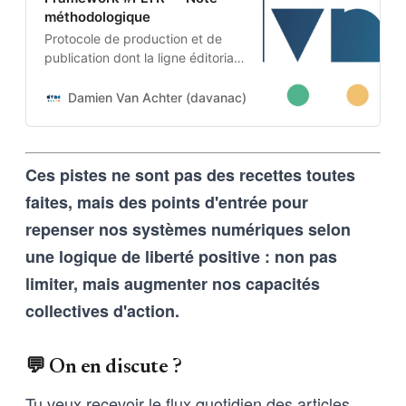
méthodologique
Protocole de production et de
publication dont la ligne éditoriale
est codée dans l’ADN-même du
projet. Cette architecture auto-
Damien Van Achter (davanac)
Damien Van Achter
apprenante transforme une
intention humaine en contraintes
techniques, imposées tant aux
Ces pistes ne sont pas des recettes toutes
outils d’intelligence artificielle
qu’aux humains qui les entrainent,
faites, mais des points d'entrée pour
et vice-versa
repenser nos systèmes numériques selon
une logique de liberté positive : non pas
limiter, mais augmenter nos capacités
collectives d'action.
💬 On en discute ?
Tu veux recevoir le flux quotidien des articles