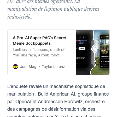
l'IA avec des mèmes offensants. La
manipulation de l'opinion publique devient
industrielle.
A Pro-AI Super PAC’s Secret
Meme Sockpuppets
Lonliness influencers, death of
YouTube face, Airbnb robot
cleaners, Suno addicts, George
Santos Kalshi crimes,
User Mag
Taylor Lorenz
VidConization of Hollywood, why
Alex Hormozi publishes 250
videos a day to social media
L'enquête révèle un mécanisme sophistiqué de
manipulation : Build American AI, groupe financé
par OpenAI et Andreessen Horowitz, orchestre
des campagnes de désinformation via des
comptes fantômes sur X. Le timing est précis :