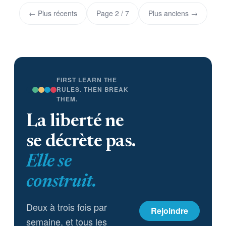
← Plus récents
Page 2 / 7
Plus anciens →
FIRST LEARN THE
RULES. THEN BREAK
THEM.
La liberté ne
se décrète pas.
Elle se
construit.
Deux à trois fois par
Rejoindre
semaine, et tous les