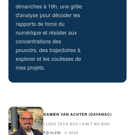
dimanches à 19h, une grille
d'analyse pour décoder les
rapports de force du
numérique et résister aux
concentrations des
pouvoirs, des trajectoires à
explorer et les coulisses de
mes projets.
DAMIEN VAN ACHTER (DAVANAC)
I LOVE TECH BUT I AIN'T NO BRO
🎙️🤖🏍️✌️🐞 © 2026