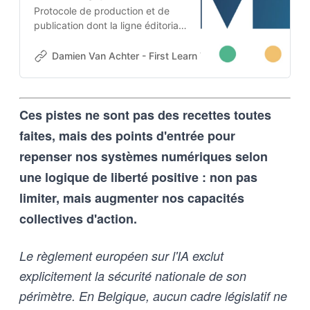
Protocole de production et de
publication dont la ligne éditoriale
est codée dans l’ADN-même du
projet. Cette architecture auto-
Damien Van Achter - First Learn The Rules. Then Break
apprenante transforme une
intention humaine en contraintes
techniques, imposées tant aux
Ces pistes ne sont pas des recettes toutes
outils d’intelligence artificielle
qu’aux humains qui les entrainent,
faites, mais des points d'entrée pour
et vice-versa
repenser nos systèmes numériques selon
une logique de liberté positive : non pas
limiter, mais augmenter nos capacités
collectives d'action.
Le règlement européen sur l'IA exclut
explicitement la sécurité nationale de son
périmètre. En Belgique, aucun cadre législatif ne