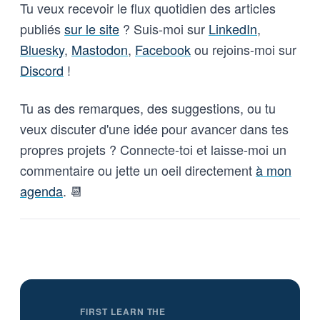
Tu veux recevoir le flux quotidien des articles
des systèmes IA déployés et de
publiés
sur le site
? Suis-moi sur
LinkedIn
,
leurs garanties contractuelles ;
(2) fixer des règles nationales
Bluesky
,
Mastodon
,
Facebook
ou rejoins-moi sur
minimales ; et (3) se prononcer
Discord
!
sur l’usage de l’IA pour la
surveillance de masse et les
armes sans supervision humaine.
Tu as des remarques, des suggestions, ou tu
veux discuter d'une idée pour avancer dans tes
propres projets ? Connecte-toi et laisse-moi un
commentaire ou jette un oeil directement
à mon
agenda
. 📆
FIRST LEARN THE