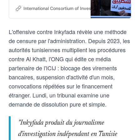
agencies and a wider, escalating
crackdown on the Tunisian press.
International Consortium of Investigative Journalists
N
L'offensive contre Inkyfada révèle une méthode
de censure par l'administration. Depuis 2023, les
autorités tunisiennes multiplient les procédures
contre Al Khatt, l'ONG qui édite ce média
partenaire de l'ICIJ : blocage des virements
bancaires, suspension d'activité d'un mois,
convocations répétées sur le financement
étranger. Lundi, un tribunal examine une
demande de dissolution pure et simple.
"Inkyfada produit du journalisme
d'investigation indépendant en Tunisie