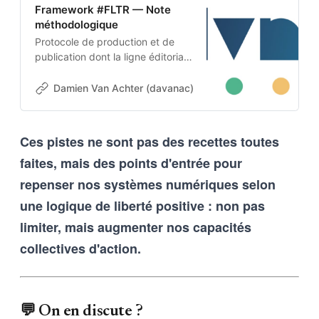
Framework #FLTR — Note
méthodologique
Protocole de production et de
publication dont la ligne éditoriale
est codée dans l’ADN-même du
projet. Cette architecture auto-
Damien Van Achter (davanac)
Damien Van Achter
apprenante transforme une
intention humaine en contraintes
techniques, imposées tant aux
Ces pistes ne sont pas des recettes toutes
outils d’intelligence artificielle
faites, mais des points d'entrée pour
qu’aux humains qui les entrainent,
et vice-versa
repenser nos systèmes numériques selon
une logique de liberté positive : non pas
limiter, mais augmenter nos capacités
collectives d'action.
💬 On en discute ?