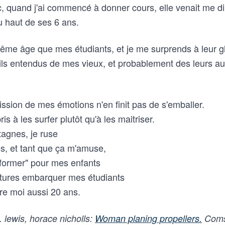
nc, quand j'ai commencé à donner cours, elle venait me d
du haut de ses 6 ans.
 même âge que mes étudiants, et je me surprends à leur 
ls entendus de mes vieux, et probablement des leurs a
ssion de mes émotions n'en finit pas de s'emballer.
is à les surfer plutôt qu'à les maitriser.
agnes, je ruse
s, et tant que ça m'amuse,
 former" pour mes enfants
ntures embarquer mes étudiants
re moi aussi 20 ans.
. lewis, horace nicholls:
Woman planing propellers.
Coms