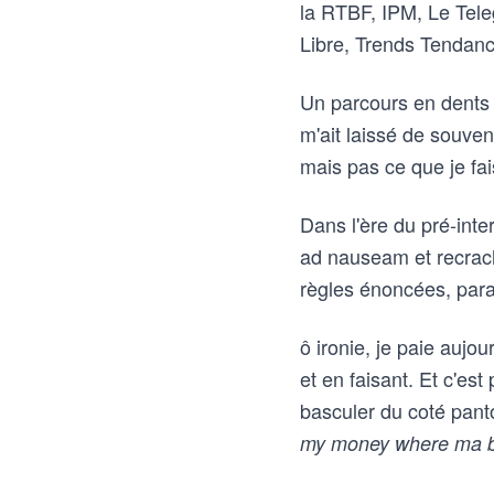
la RTBF, IPM, Le Tel
Libre, Trends Tendance
Un parcours en dents 
m'ait laissé de souveni
mais pas ce que je fai
Dans l'ère du pré-inte
ad nauseam et recrach
règles énoncées, para
ô ironie, je paie aujo
et en faisant. Et c'es
basculer du coté panto
my money where ma b