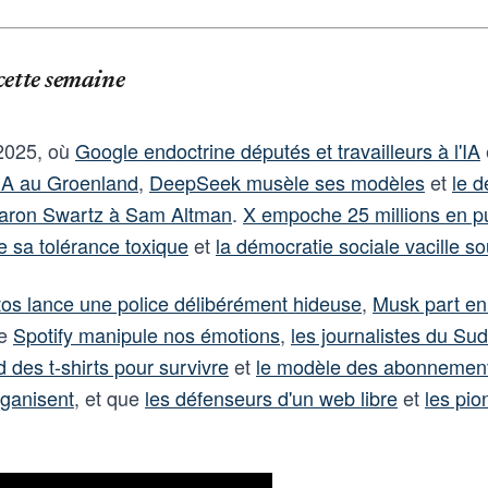
cette semaine
 2025, où
Google endoctrine députés et travailleurs à l'IA
 IA au Groenland
,
DeepSeek musèle ses modèles
et
le d
Aaron Swartz à Sam Altman
.
X empoche 25 millions en pu
e sa tolérance toxique
et
la démocratie sociale vacille s
os lance une police délibérément hideuse
,
Musk part en
ue
Spotify manipule nos émotions
,
les journalistes du Sud 
 des t-shirts pour survivre
et
le modèle des abonnements
rganisent
, et que
les défenseurs d'un web libre
et
les pio