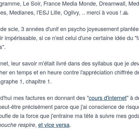
egramme, Le Soir, France Media Monde, Dreamwall, Med
s, Medianes, l'ESJ Lille, Ogilvy, .. merci à vous ! 🙏
de scie, 3 années d'unif en psycho joyeusement plantées
r impérissable, si ce n'est celui d'une certaine idée du "f
s".
rnet, leur savoir m'était livré dans des syllabus que je
dev
er en temps et en heure contre l'appréciation chiffrée d
graphe 1, chapitre 1.
urd'hui mes factures en donnant des "
cours d'internet
" à d
t peut-être précisément parce que j'ai conscience de ris
ufle de la force que j'entraine ma tête à suivre mes god
,
et vice versa
.
ouche respire