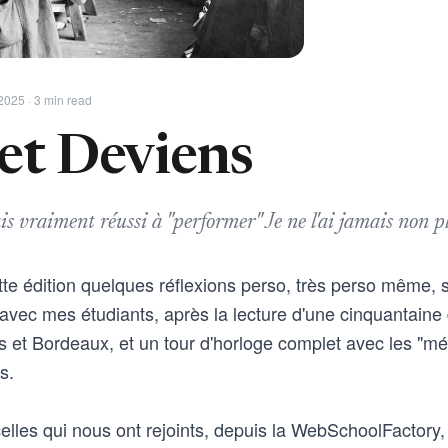
2025 · 3 min read
 et Deviens
ais vraiment réussi à "performer" Je ne l'ai jamais non 
te édition quelques réflexions perso, très perso même, su
 avec mes étudiants, après la lecture d'une cinquantaine
s et Bordeaux, et un tour d'horloge complet avec les "m
s.
lles qui nous ont rejoints, depuis la WebSchoolFactory, 