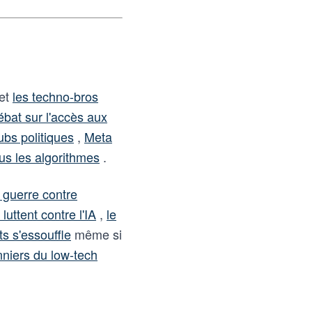
et
les techno-bros
ébat sur l'accès aux
bs politiques
,
Meta
ous les algorithmes
.
 guerre contre
luttent contre l'IA
,
le
 s'essouffle
même si
nniers du low-tech