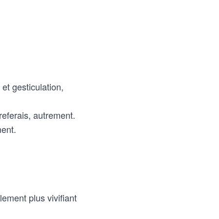
et gesticulation,
referais, autrement.
ment.
llement plus vivifiant