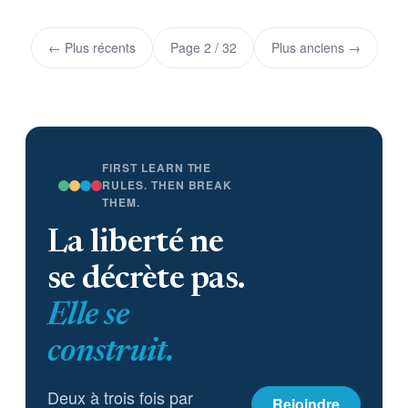
← Plus récents
Page 2 / 32
Plus anciens →
FIRST LEARN THE
RULES. THEN BREAK
THEM.
La liberté ne
se décrète pas.
Elle se
construit.
Deux à trois fois par
Rejoindre