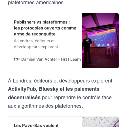
plateformes américaines.
Publishers vs plateformes :
les protocoles ouverts comme
arme de reconquête
À Londres, éditeurs et
développeurs explorent
ActivityPub, Bluesky et les
paiements décentralisés pour
Damien Van Achter - First Learn The Rules. Then Break
reprendre le contrôle face aux
algorithmes des plateformes.
À Londres, éditeurs et développeurs explorent
ActivityPub, Bluesky et les paiements
pour reprendre le contrôle face
décentralisés
aux algorithmes des plateformes.
Les Pays-Bas veulent