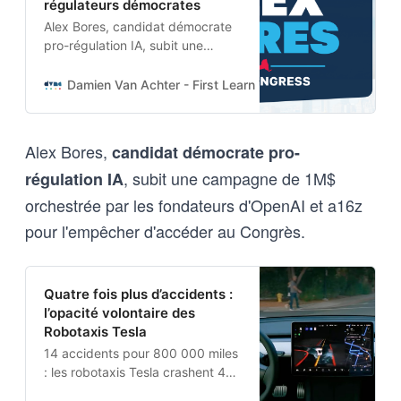
régulateurs démocrates
Alex Bores, candidat démocrate
pro-régulation IA, subit une
campagne de 1M$ orchestrée
par les fondateurs d’OpenAI et
Damien Van Achter - First Learn The Rules. Then Break
a16z pour l’empêcher d’accéder
au Congrès.
Alex Bores,
candidat démocrate pro-
, subit une campagne de 1M$
régulation IA
orchestrée par les fondateurs d'OpenAI et a16z
pour l'empêcher d'accéder au Congrès.
Quatre fois plus d’accidents :
l’opacité volontaire des
Robotaxis Tesla
14 accidents pour 800 000 miles
: les robotaxis Tesla crashent 4
fois plus que les humains selon