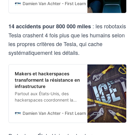
les propres critères de Tesla, qui
Damien Van Achter - First Learn The Rules. Then Break
cache systématiquement les
détails.
: les robotaxis
14 accidents pour 800 000 miles
Tesla crashent 4 fois plus que les humains selon
les propres critères de Tesla, qui cache
systématiquement les détails.
Makers et hackerspaces
transforment la résistance en
infrastructure
Partout aux États-Unis, des
hackerspaces coordonnent la
production d’outils de résistance :
sifflets imprimés en 3D, réseaux
Damien Van Achter - First Learn The Rules. Then Break
mesh Meshtastic, banques
solaires.