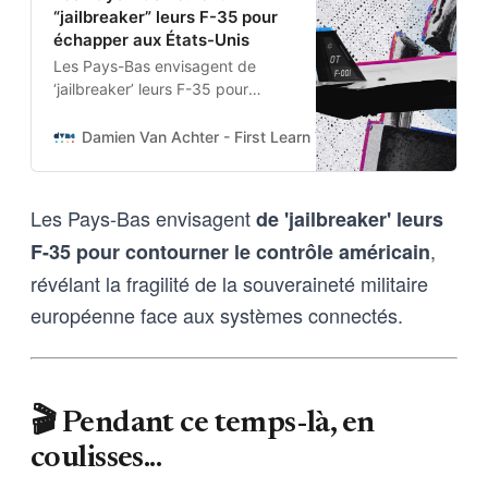
“jailbreaker” leurs F-35 pour
échapper aux États-Unis
Les Pays-Bas envisagent de
‘jailbreaker’ leurs F-35 pour
contourner le contrôle américain,
révélant la fragilité de la
Damien Van Achter - First Learn The Rules. Then Break
souveraineté militaire européenne
face aux systèmes connectés.
Les Pays-Bas envisagent
de 'jailbreaker' leurs
,
F-35 pour contourner le contrôle américain
révélant la fragilité de la souveraineté militaire
européenne face aux systèmes connectés.
🎬 Pendant ce temps-là, en
coulisses...