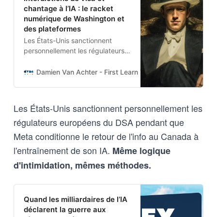
chantage à l’IA : le racket
numérique de Washington et
des plateformes
Les États-Unis sanctionnent
personnellement les régulateurs
européens du DSA pendant que
Meta conditionne le retour de
Damien Van Achter - First Learn The Rules. Then Break
l’info au Canada à l’entraînement
de son IA. Même logique
d’intimidation, mêmes méthodes.
Les États-Unis sanctionnent personnellement les
régulateurs européens du DSA pendant que
Meta conditionne le retour de l'info au Canada à
l'entraînement de son IA.
Même logique
d'intimidation, mêmes méthodes.
Quand les milliardaires de l’IA
déclarent la guerre aux