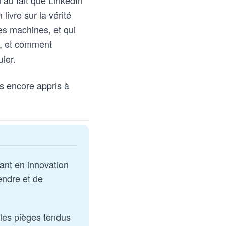
 au fait que LinkedIn
 livre sur la vérité
es machines, et qui
us, et comment
ler.
s encore appris à
tant en innovation 
ndre et de 
les pièges tendus 