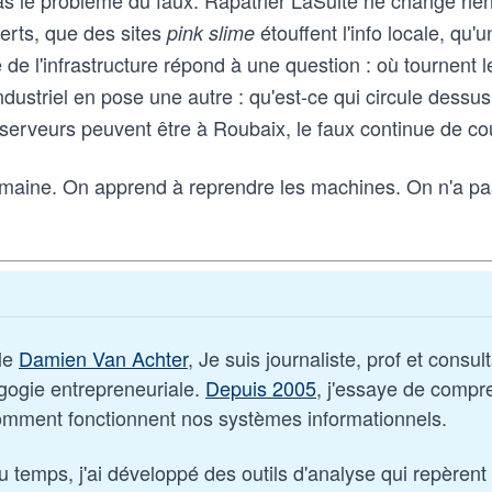
as le problème du faux. Rapatrier LaSuite ne change rien
erts, que des sites
étouffent l'info locale, qu'un
pink slime
de l'infrastructure répond à une question : où tournent l
industriel en pose une autre : qu'est-ce qui circule dess
s serveurs peuvent être à Roubaix, le faux continue de cou
 semaine. On apprend à reprendre les machines. On n'a pa
le 
Damien Van Achter
, Je suis journaliste, prof et consul
gogie entrepreneuriale. 
Depuis 2005
, j'essaye de compre
omment fonctionnent nos systèmes informationnels. 
 temps, j'ai développé des outils d'analyse qui repèrent 