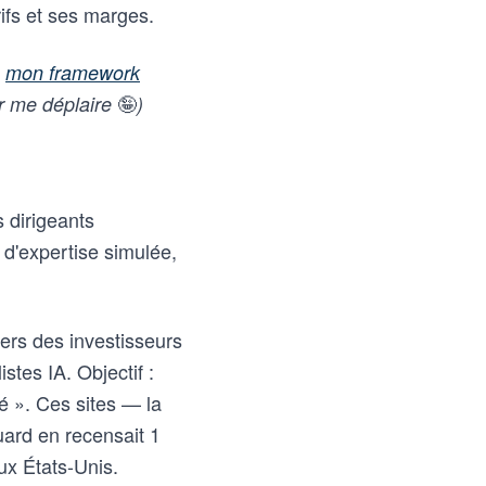
ifs et ses marges.
a
mon framework
🤪
ur me déplaire
)
 dirigeants
 d'expertise simulée,
ers des investisseurs
stes IA. Objectif :
é ». Ces sites — la
ard en recensait 1
ux États-Unis.