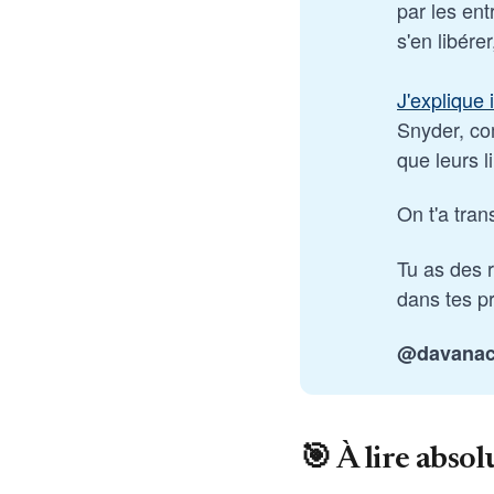
par les ent
s'en libére
J'explique i
Snyder, co
que leurs l
On t'a tran
Tu as des 
dans tes pr
@davana
🎯 À lire abso