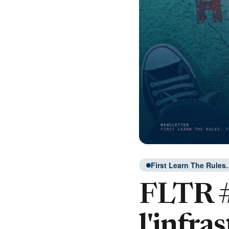
First Learn The Rules
FLTR #
l'infra